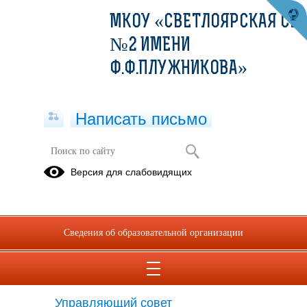
МКОУ «СВЕТЛОЯРСКАЯ СШ
№2 ИМЕНИ
Ф.Ф.ПЛУЖНИКОВА»
Написать письмо
Версия для слабовидящих
Cтруктурные подразделения
образовательной организации
Структурные подразделения отсутствуют
Сведения об образовательной организации
Органы управления
образовательной организации
Управляющий совет