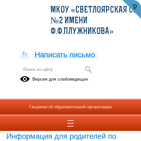
МКОУ «СВЕТЛОЯРСКАЯ СШ
№2 ИМЕНИ
Ф.Ф.ПЛУЖНИКОВА»
Написать письмо
Версия для слабовидящих
Питание
Нормативно-
Родительский
Рекомендации
правовые
контроль
по
Сведения об образовательной организации
акты
организации
питания
Информация для родителей по