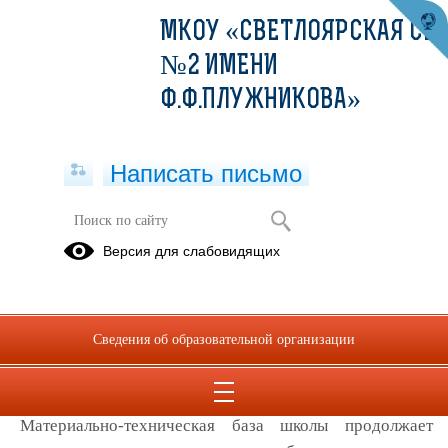
МКОУ «СВЕТЛОЯРСКАЯ СШ
№2 ИМЕНИ
Ф.Ф.ПЛУЖНИКОВА»
Написать письмо
Версия для слабовидящих
Материально-техническое
обеспечение образовательной
деятельности, в том числе в
отношении инвалидов и лиц с
Сведения об образовательной организации
ограниченными возможностями
здоровья
Материально-техническая база школы продолжает