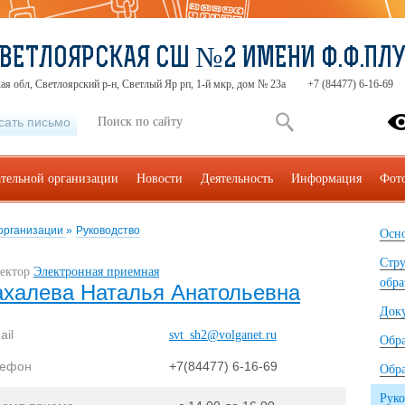
ВЕТЛОЯРСКАЯ СШ №2 ИМЕНИ Ф.Ф.ПЛ
ая обл, Светлоярский р-н, Светлый Яр рп, 1-й мкр, дом № 23а
+7 (84477) 6-16-69
сать письмо
ательной организации
Новости
Деятельность
Информация
Фот
 организации
»
Руководство
Осно
Стру
ектор
Электронная приемная
обра
ахалева Наталья Анатольевна
Док
ail
svt_sh2@volganet.ru
Обр
лефон
+7(84477) 6-16-69
Обра
Руко