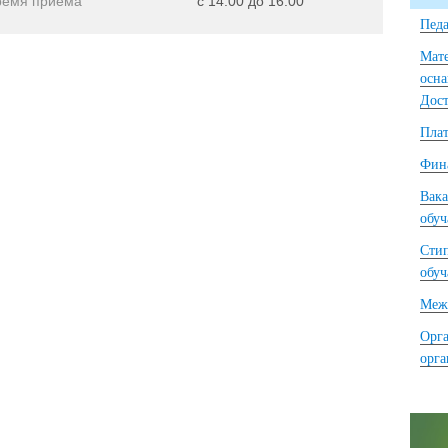
ремя приема
с 14.00 до 16.00
Педа
Мате
осна
Дост
Плат
Фина
Вака
обу
Сти
обу
Межд
Орга
орг