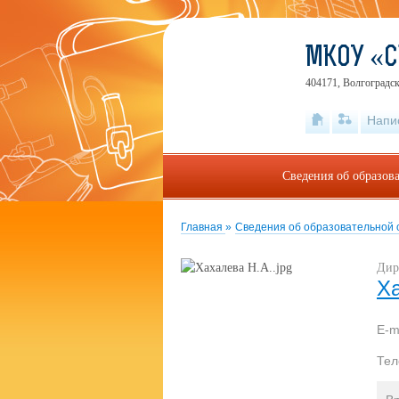
МКОУ «С
404171, Волгоградск
Напи
Сведения об образов
Главная
»
Сведения об образовательной
Дир
Х
E-m
Те