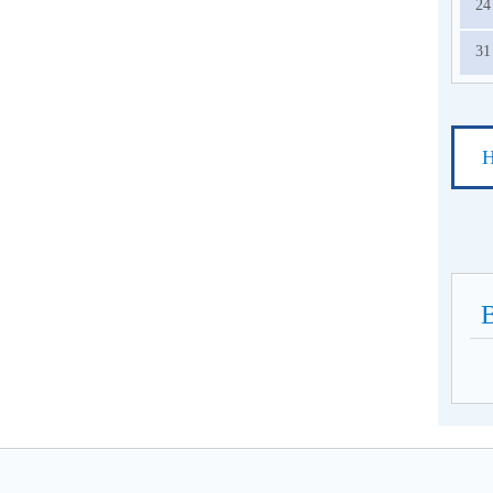
24
31
Н