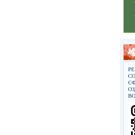
Р
С
С
ОЗ
ВО