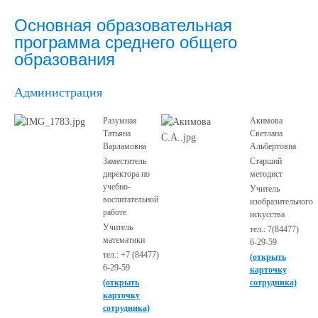
Основная образовательная
программа среднего общего
образования
Администрация
Разумная
Акимова
Татьяна
Светлана
Варламовна
Альбертовна
Заместитель
Старший
директора по
методист
учебно-
Учитель
воспитательной
изобразительного
работе
искусства
Учитель
тел.: 7(84477)
математики
6-29-59
тел.: +7 (84477)
(открыть
6-29-59
карточку
(открыть
сотрудника)
карточку
сотрудника)