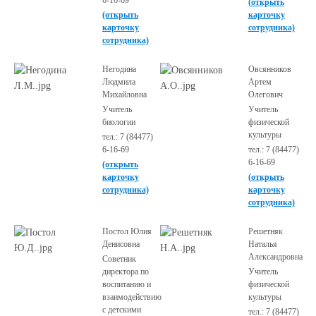
6-16-69
(открыть
(открыть
карточку
карточку
сотрудника)
сотрудника)
Негодина
Овсянников
Людмила
Артем
Михайловна
Олегович
Учитель
Учитель
биологии
физической
культуры
тел.: 7 (84477)
6-16-69
тел.: 7 (84477)
6-16-69
(открыть
карточку
(открыть
сотрудника)
карточку
сотрудника)
Постол Юлия
Решетняк
Денисовна
Наталья
Александровна
Советник
директора по
Учитель
воспитанию и
физической
взаимодействию
культуры
с детскими
тел.: 7 (84477)