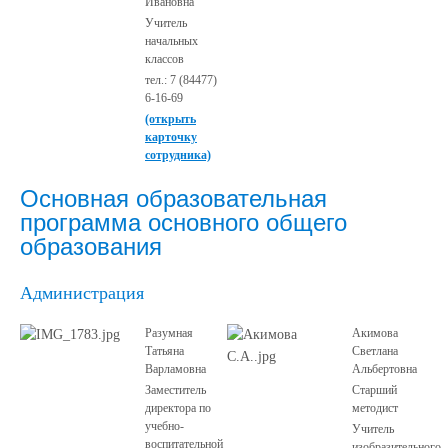
Ивановна
Учитель
начальных
классов
тел.: 7 (84477)
6-16-69
(открыть
карточку
сотрудника)
Основная образовательная
программа основного общего
образования
Администрация
Разумная
Акимова
Татьяна
Светлана
Варламовна
Альбертовна
Заместитель
Старший
директора по
методист
учебно-
Учитель
воспитательной
изобразительного