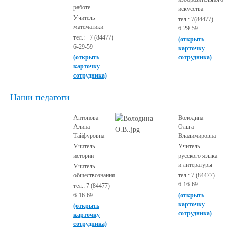
работе
искусства
Учитель
тел.: 7(84477)
математики
6-29-59
тел.: +7 (84477)
(открыть
6-29-59
карточку
(открыть
сотрудника)
карточку
сотрудника)
Наши педагоги
Антонова
Володина
Алина
Ольга
Тайфуровна
Владимировна
Учитель
Учитель
истории
русского языка
и литературы
Учитель
обществознания
тел.: 7 (84477)
6-16-69
тел.: 7 (84477)
6-16-69
(открыть
карточку
(открыть
сотрудника)
карточку
сотрудника)