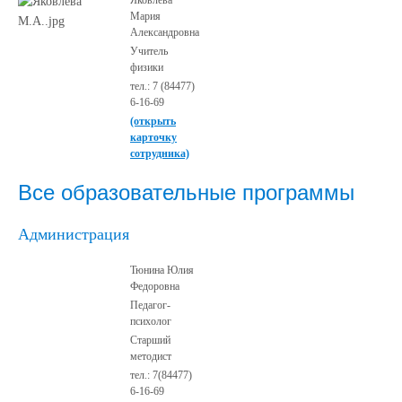
Яковлева
Мария
Александровна
Учитель
физики
тел.: 7 (84477)
6-16-69
(открыть
карточку
сотрудника)
Все образовательные программы
Администрация
Тюнина Юлия
Федоровна
Педагог-
психолог
Старший
методист
тел.: 7(84477)
6-16-69