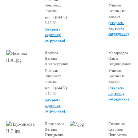
начальных
Учитель
классов
начальных
классов
тел.: 7 (84477)
6-16-69
(открыть
карточку
(открыть
сотрудника)
карточку
сотрудника)
Иванова
Малородова
Наталья
Ольга
Александровна
Владимировна
Учитель
Учитель
начальных
начальных
классов
классов
тел.: 7 (84477)
(открыть
6-16-69
карточку
сотрудника)
(открыть
карточку
сотрудника)
Плужникова
Сизоненко
Наталья
Светлана
Геннадьевна
Николаевна