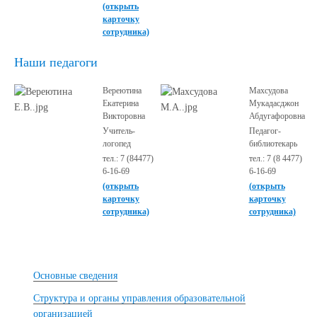
(открыть
карточку
сотрудника)
Наши педагоги
Вереютина
Махсудова
Екатерина
Мукадасджон
Викторовна
Абдугафоровна
Учитель-
Педагог-
логопед
библиотекарь
тел.: 7 (84477)
тел.: 7 (8 4477)
6-16-69
6-16-69
(открыть
(открыть
карточку
карточку
сотрудника)
сотрудника)
Основные сведения
Структура и органы управления образовательной
организацией