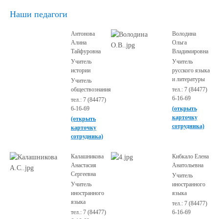
Наши педагоги
Антонова
Володина
Алина
Ольга
Тайфуровна
Владимировна
Учитель
Учитель
истории
русского языка
и литературы
Учитель
обществознания
тел.: 7 (84477)
6-16-69
тел.: 7 (84477)
6-16-69
(открыть
карточку
(открыть
сотрудника)
карточку
сотрудника)
Калашникова
Кибкало Елена
Анастасия
Анатольевна
Сергеевна
Учитель
Учитель
иностранного
иностранного
языка
языка
тел.: 7 (84477)
тел.: 7 (84477)
6-16-69