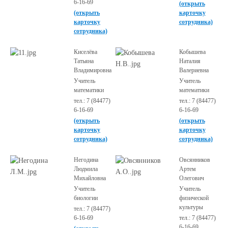
6-16-69
(открыть
(открыть
карточку
карточку
сотрудника)
сотрудника)
Киселёва
Кобышева
Татьяна
Наталия
Владимировна
Валериевна
Учитель
Учитель
математики
математики
тел.: 7 (84477)
тел.: 7 (84477)
6-16-69
6-16-69
(открыть
(открыть
карточку
карточку
сотрудника)
сотрудника)
Негодина
Овсянников
Людмила
Артем
Михайловна
Олегович
Учитель
Учитель
биологии
физической
культуры
тел.: 7 (84477)
6-16-69
тел.: 7 (84477)
6-16-69