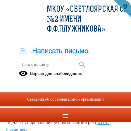
МКОУ «СВЕТЛОЯРСКАЯ СШ
№2 ИМЕНИ
Ф.Ф.ПЛУЖНИКОВА»
Написать письмо
Антитеррористическая безопасность
Версия для слабовидящих
Указ-Президента-РФ-от-15-февраля-2006-г-N-116-О-
мерах-по-противодействию-терроризму.pdf
(скачать)
(посмотреть)
Сведения об образовательной организации
Федеральный-закон-от-28-декабря-2010-г-N-390-ФЗ-О-
безопасности.pdf
(скачать)
(посмотреть)
Письмо-Минобразования-России-от-15.10.2001-N-42-
15_42-11-О-проведении-учебных-занятий.pdf
(скачать)
(посмотреть)