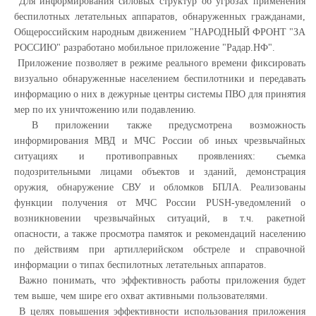
Для информирования силовых структур об угрозах применения
беспилотных летательных аппаратов, обнаруженных гражданами,
Общероссийским народным движением "НАРОДНЫЙ ФРОНТ "ЗА
РОССИЮ" разработано мобильное приложение "Радар.НФ".
Приложение позволяет в режиме реального времени фиксировать
визуально обнаруженные населением беспилотники и передавать
информацию о них в дежурные центры системы ПВО для принятия
мер по их уничтожению или подавлению.
В приложении также предусмотрена возможность
информирования МВД и МЧС России об иных чрезвычайных
ситуациях и противоправных проявлениях: съемка
подозрительными лицами объектов и зданий, демонстрация
оружия, обнаружение СВУ и обломков БПЛА. Реализованы
функции получения от МЧС России PUSH-уведомлений о
возникновении чрезвычайных ситуаций, в т.ч. ракетной
опасности, а также просмотра памяток и рекомендаций населению
по действиям при артиллерийском обстреле и справочной
информации о типах беспилотных летательных аппаратов.
Важно понимать, что эффективность работы приложения будет
тем выше, чем шире его охват активными пользователями.
В целях повышения эффективности использования приложения