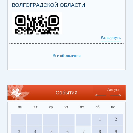
ВОЛГОГРАДСКОЙ ОБЛАСТИ
Развернуть
Все объявления
Ссылка на сайт Регионального центра
содействия развитию сферы отдыха и
оздоровления детей Волгоградской области
https://centrleto.ru
Август
События
пн
вт
ср
чт
пт
сб
вс
1
2
3
4
5
6
7
8
9