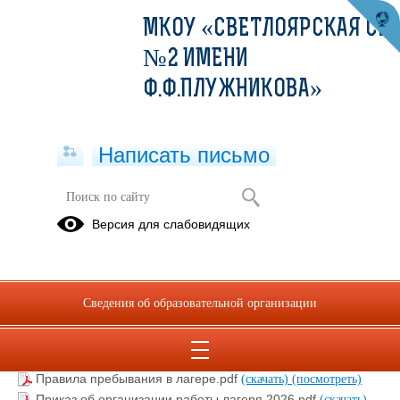
МКОУ «СВЕТЛОЯРСКАЯ СШ
№2 ИМЕНИ
Ф.Ф.ПЛУЖНИКОВА»
Написать письмо
Документы
Версия для слабовидящих
29.05.2025
Сведения об образовательной организации
Лицензия на осуществление образовательной
деятельности.pdf
(скачать)
(посмотреть)
Положение о ЛДПД Солнышко.pdf
(скачать)
(посмотреть)
Правила пребывания в лагере.pdf
(скачать)
(посмотреть)
Приказ об организации работы лагеря 2026.pdf
(скачать)