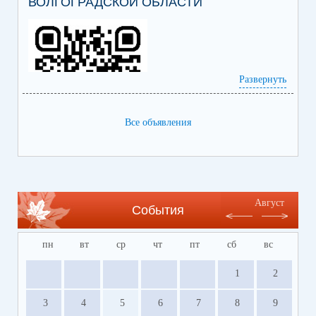
ВОЛГОГРАДСКОЙ ОБЛАСТИ
Развернуть
Все объявления
Ссылка на сайт Регионального центра
содействия развитию сферы отдыха и
оздоровления детей Волгоградской области
https://centrleto.ru
Август
События
пн
вт
ср
чт
пт
сб
вс
1
2
3
4
5
6
7
8
9