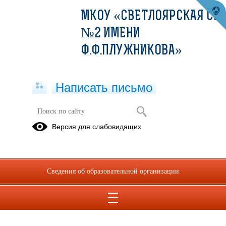
МКОУ «СВЕТЛОЯРСКАЯ СШ
№2 ИМЕНИ
Ф.Ф.ПЛУЖНИКОВА»
Написать письмо
Формы документов, связанных с
Версия для слабовидящих
противодействием коррупции, для
заполнения
05.07.2023
Сведения об образовательной организации