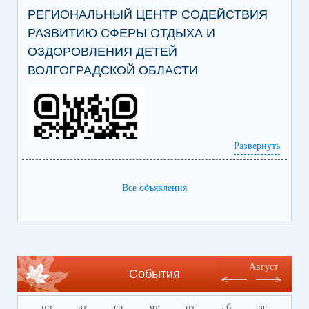
РЕГИОНАЛЬНЫЙ ЦЕНТР СОДЕЙСТВИЯ
РАЗВИТИЮ СФЕРЫ ОТДЫХА И
ОЗДОРОВЛЕНИЯ ДЕТЕЙ
ВОЛГОГРАДСКОЙ ОБЛАСТИ
Развернуть
Все объявления
Ссылка на сайт Регионального центра
содействия развитию сферы отдыха и
оздоровления детей Волгоградской области
https://centrleto.ru
Август
События
пн
вт
ср
чт
пт
сб
вс