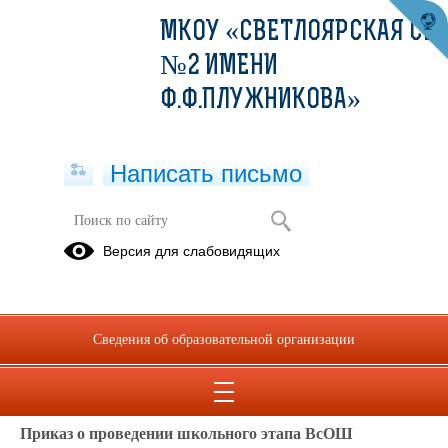
МКОУ «СВЕТЛОЯРСКАЯ СШ
№2 ИМЕНИ
Ф.Ф.ПЛУЖНИКОВА»
Написать письмо
Школьный этап Всероссийской
Версия для слабовидящих
олимпиады школьников
06.06.2023
Сведения об образовательной организации
09.09.2025
Приказ о проведении школьного этапа ВсОШ