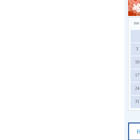
пн
3
10
17
24
31
Н