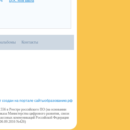
ЦОС Моя школа
оальбомы
Контакты
т создан на портале сайтыобразованию.рф
556 в Реестре российского ПО (на основании
иказа Министерства цифрового развития, связи
массовых коммуникаций Российской Федерации
 06.09.2016 №426)