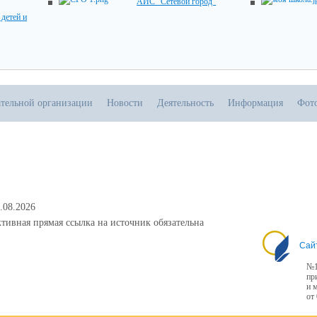
АИС "Сетевой город"
детей и
ательной организации
Новости
Деятельность
Информация
Фот
.08.2026
тивная прямая ссылка на источник обязательна
Сай
№1
пр
и 
от