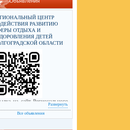
Объявления
ЕГИОНАЛЬНЫЙ ЦЕНТР
ОДЕЙСТВИЯ РАЗВИТИЮ
ФЕРЫ ОТДЫХА И
ДОРОВЛЕНИЯ ДЕТЕЙ
ЛГОГРАДСКОЙ ОБЛАСТИ
ылка на сайт Регионального
Развернуть
нтра содействия развитию
еры отдыха и оздоровления
Все объявления
тей Волгоградской области
ps://centrleto.ru