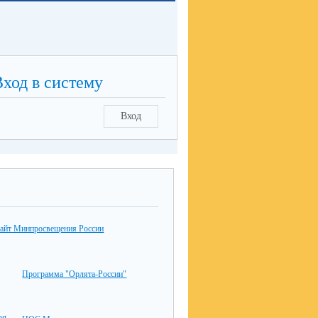
Вход в систему
Вход
айт Минпросвещения России
Программа "Орлята-России"