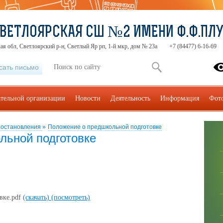
ВЕТЛОЯРСКАЯ СШ №2 ИМЕНИ Ф.Ф.ПЛ
ая обл, Светлоярский р-н, Светлый Яр рп, 1-й мкр, дом № 23а
+7 (84477) 6-16-69
сать письмо
ательной организации
Новости
Деятельность
Информация
Фот
постановления
»
Положение о предшкольной подготовке
льной подготовке
вке.pdf
(скачать)
(посмотреть)