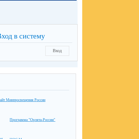
Вход в систему
Вход
айт Минпросвещения России
Программа "Орлята-России"