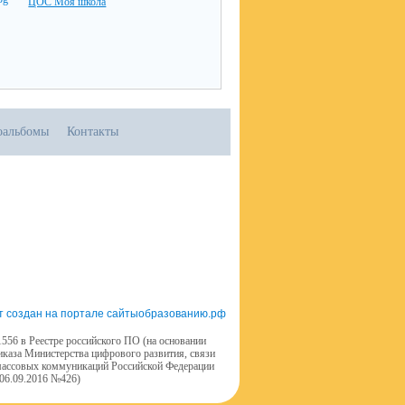
ЦОС Моя школа
оальбомы
Контакты
т создан на портале сайтыобразованию.рф
556 в Реестре российского ПО (на основании
иказа Министерства цифрового развития, связи
массовых коммуникаций Российской Федерации
 06.09.2016 №426)