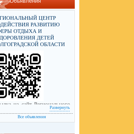
Объявления
ЕГИОНАЛЬНЫЙ ЦЕНТР
ОДЕЙСТВИЯ РАЗВИТИЮ
ФЕРЫ ОТДЫХА И
ДОРОВЛЕНИЯ ДЕТЕЙ
ЛГОГРАДСКОЙ ОБЛАСТИ
ылка на сайт Регионального
Развернуть
нтра содействия развитию
еры отдыха и оздоровления
Все объявления
тей Волгоградской области
ps://centrleto.ru