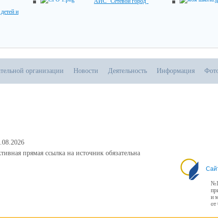
АИС "Сетевой город"
детей и
ательной организации
Новости
Деятельность
Информация
Фот
.08.2026
тивная прямая ссылка на источник обязательна
Сай
№1
пр
и 
от