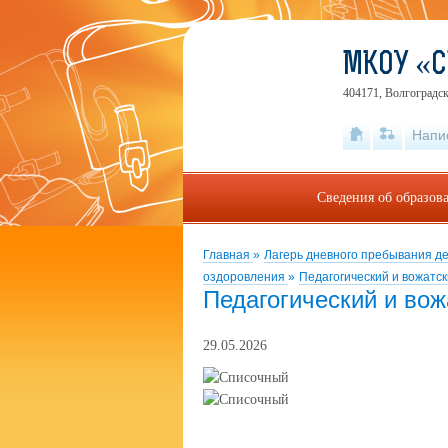
МКОУ «С
404171, Волгоградск
Напи
Сведения об образов
Главная
»
Лагерь дневного пребывания д
оздоровления
»
Педагогический и вожатск
Педагогический и вож
29.05.2026