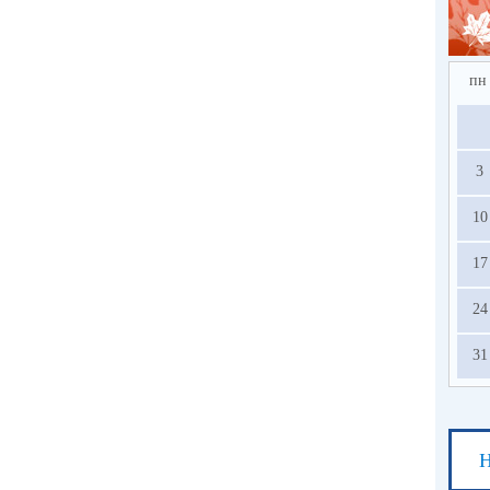
пн
3
10
17
24
31
Н