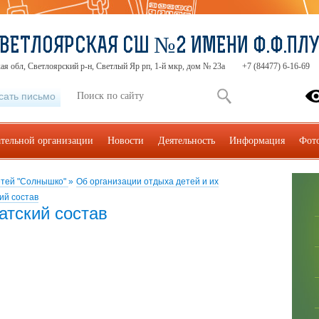
ВЕТЛОЯРСКАЯ СШ №2 ИМЕНИ Ф.Ф.ПЛ
ая обл, Светлоярский р-н, Светлый Яр рп, 1-й мкр, дом № 23а
+7 (84477) 6-16-69
сать письмо
ательной организации
Новости
Деятельность
Информация
Фот
етей "Солнышко"
»
Об организации отдыха детей и их
ий состав
атский состав