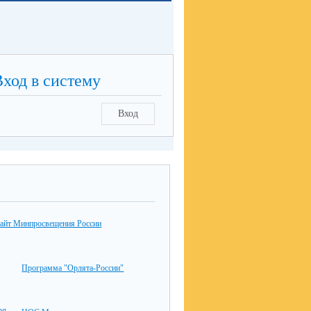
Вход в систему
Вход
айт Минпросвещения России
Программа "Орлята-России"