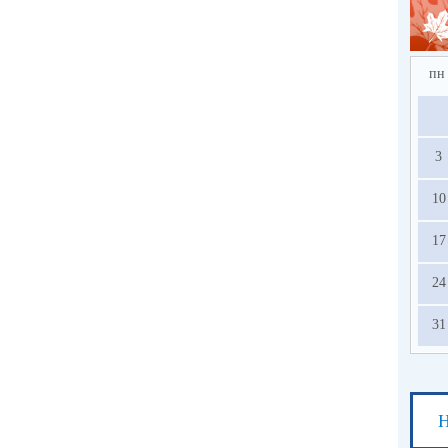
пн
3
10
17
24
31
Н