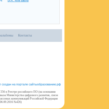
ЦОС Моя школа
оальбомы
Контакты
т создан на портале сайтыобразованию.рф
556 в Реестре российского ПО (на основании
иказа Министерства цифрового развития, связи
массовых коммуникаций Российской Федерации
 06.09.2016 №426)