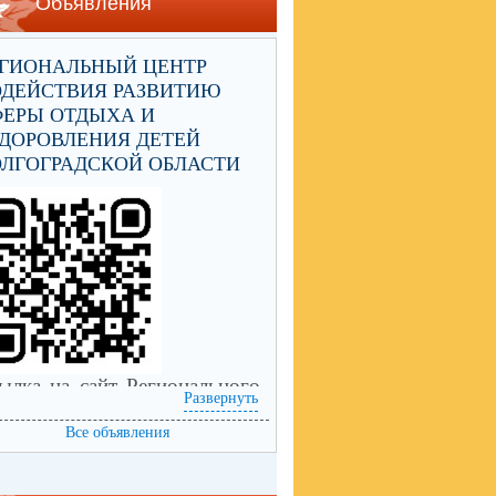
Объявления
ЕГИОНАЛЬНЫЙ ЦЕНТР
ОДЕЙСТВИЯ РАЗВИТИЮ
ФЕРЫ ОТДЫХА И
ДОРОВЛЕНИЯ ДЕТЕЙ
ЛГОГРАДСКОЙ ОБЛАСТИ
ылка на сайт Регионального
Развернуть
нтра содействия развитию
еры отдыха и оздоровления
Все объявления
тей Волгоградской области
ps://centrleto.ru