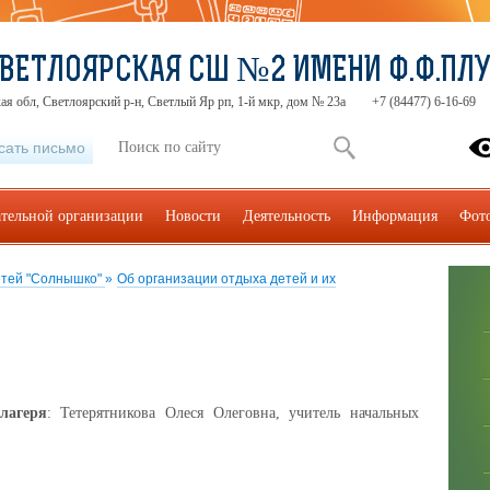
ВЕТЛОЯРСКАЯ СШ №2 ИМЕНИ Ф.Ф.ПЛ
ая обл, Светлоярский р-н, Светлый Яр рп, 1-й мкр, дом № 23а
+7 (84477) 6-16-69
сать письмо
ательной организации
Новости
Деятельность
Информация
Фот
етей "Солнышко"
»
Об организации отдыха детей и их
лагеря
: Тетерятникова Олеся Олеговна, учитель начальных