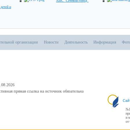
АИС "Сетевой город"
детей и
ательной организации
Новости
Деятельность
Информация
Фот
.08.2026
тивная прямая ссылка на источник обязательна
Сай
№1
пр
и 
от