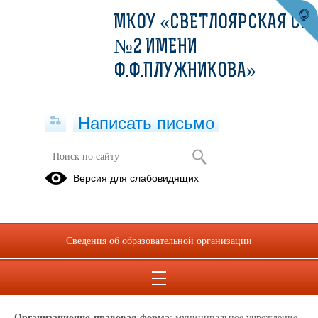
МКОУ «СВЕТЛОЯРСКАЯ СШ
№2 ИМЕНИ
Ф.Ф.ПЛУЖНИКОВА»
Написать письмо
Основные сведения
Версия для слабовидящих
29.05.2026
Полное и сокращенное название лагеря:
Лагерь с дневным пребыванием детей "Солнышко";
Сведения об образовательной организации
ЛДПД "Солнышко".
Ф.И.О. руководителя лагеря
: Тетерятникова Олеся Олеговна.
Организационно-правовая форма
: муниципальное учреждение.