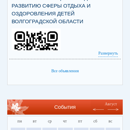
РАЗВИТИЮ СФЕРЫ ОТДЫХА И
ОЗДОРОВЛЕНИЯ ДЕТЕЙ
ВОЛГОГРАДСКОЙ ОБЛАСТИ
Развернуть
Все объявления
Ссылка на сайт Регионального центра
содействия развитию сферы отдыха и
оздоровления детей Волгоградской области
https://centrleto.ru
Август
События
пн
вт
ср
чт
пт
сб
вс