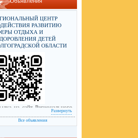
Объявления
ЕГИОНАЛЬНЫЙ ЦЕНТР
ОДЕЙСТВИЯ РАЗВИТИЮ
ФЕРЫ ОТДЫХА И
ДОРОВЛЕНИЯ ДЕТЕЙ
ЛГОГРАДСКОЙ ОБЛАСТИ
ылка на сайт Регионального
Развернуть
нтра содействия развитию
еры отдыха и оздоровления
Все объявления
тей Волгоградской области
ps://centrleto.ru