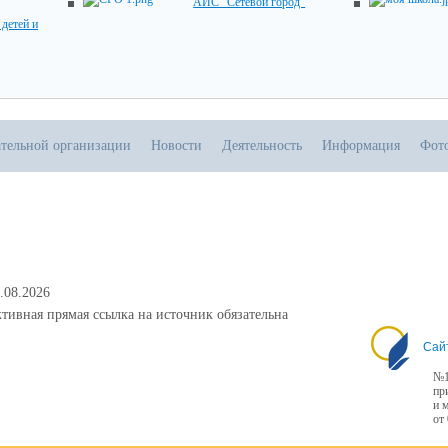
АИС "Сетевой город"
детей и
ательной организации
Новости
Деятельность
Информация
Фот
.08.2026
тивная прямая ссылка на источник обязательна
Сай
№1
пр
и 
от