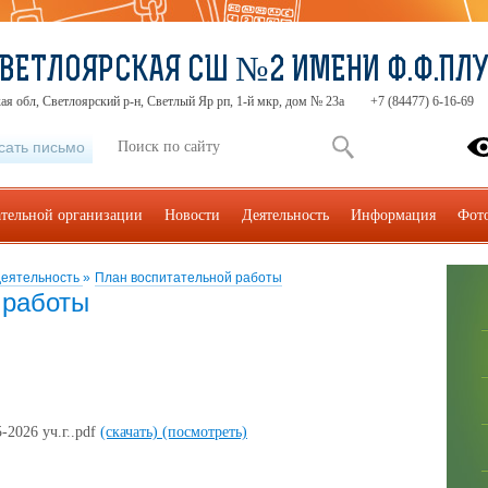
ВЕТЛОЯРСКАЯ СШ №2 ИМЕНИ Ф.Ф.ПЛ
ая обл, Светлоярский р-н, Светлый Яр рп, 1-й мкр, дом № 23а
+7 (84477) 6-16-69
сать письмо
ательной организации
Новости
Деятельность
Информация
Фот
деятельность
»
План воспитательной работы
 работы
-2026 уч.г..pdf
(скачать)
(посмотреть)