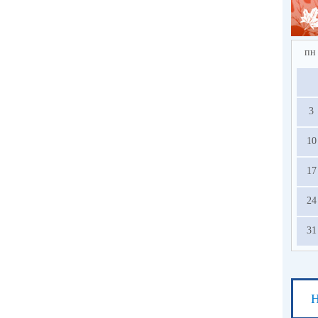
пн
3
10
17
24
31
Н