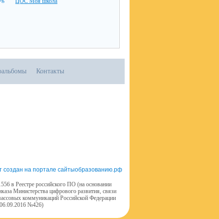
ЦОС Моя школа
оальбомы
Контакты
т создан на портале сайтыобразованию.рф
556 в Реестре российского ПО (на основании
иказа Министерства цифрового развития, связи
массовых коммуникаций Российской Федерации
 06.09.2016 №426)