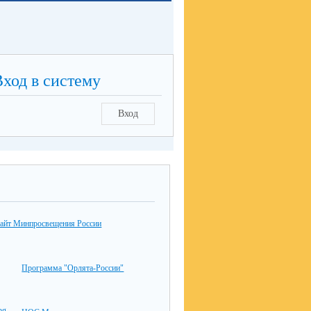
Вход в систему
Вход
айт Минпросвещения России
Программа "Орлята-России"