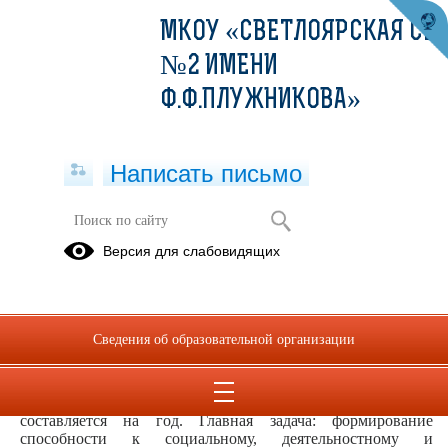
МКОУ «СВЕТЛОЯРСКАЯ СШ
№2 ИМЕНИ
Ф.Ф.ПЛУЖНИКОВА»
Написать письмо
Знакомство с профессией - юрист
Версия для слабовидящих
04.12.2025
Одно из приоритетных направлений воспитательной
работы в школе является профессиональное воспитание,
Сведения об образовательной организации
вся информация по его содержанию отражается в
воспитательной программе. Содержание реализуется через
учебную и внеучебную деятельность. Основные
мероприятия отражены в воспитательном плане, который
составляется на год. Главная задача: формирование
способности к социальному, деятельностному и