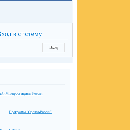
Вход в систему
Вход
айт Минпросвещения России
Программа "Орлята-России"