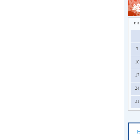
пн
3
10
17
24
31
Н