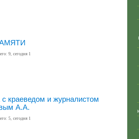
ПАМЯТИ
его:
9
, сегодня
1
 с краеведом и журналистом
вым А.А.
его:
5
, сегодня
1