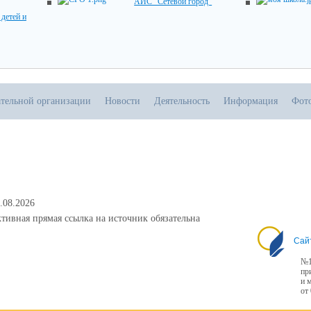
АИС "Сетевой город"
детей и
ательной организации
Новости
Деятельность
Информация
Фот
.08.2026
тивная прямая ссылка на источник обязательна
Сай
№1
пр
и 
от