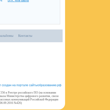
ЦОС Моя школа
оальбомы
Контакты
т создан на портале сайтыобразованию.рф
556 в Реестре российского ПО (на основании
иказа Министерства цифрового развития, связи
массовых коммуникаций Российской Федерации
 06.09.2016 №426)