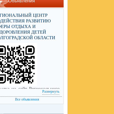
Объявления
ЕГИОНАЛЬНЫЙ ЦЕНТР
ОДЕЙСТВИЯ РАЗВИТИЮ
ФЕРЫ ОТДЫХА И
ДОРОВЛЕНИЯ ДЕТЕЙ
ЛГОГРАДСКОЙ ОБЛАСТИ
ылка на сайт Регионального
Развернуть
нтра содействия развитию
еры отдыха и оздоровления
Все объявления
тей Волгоградской области
ps://centrleto.ru